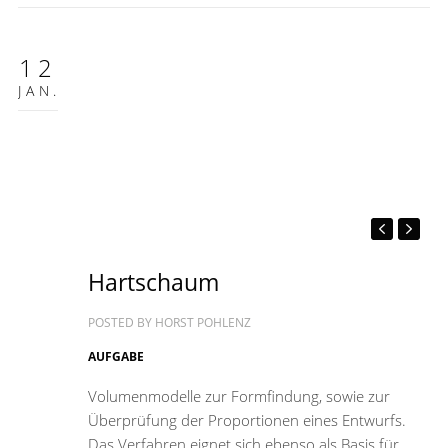
12
JAN.
Hartschaum
POSTED BY
HORST POHLENZ
AUFGABE
Volumenmodelle zur Formfindung, sowie zur
Überprüfung der Proportionen eines Entwurfs.
Das Verfahren eignet sich ebenso als Basis für