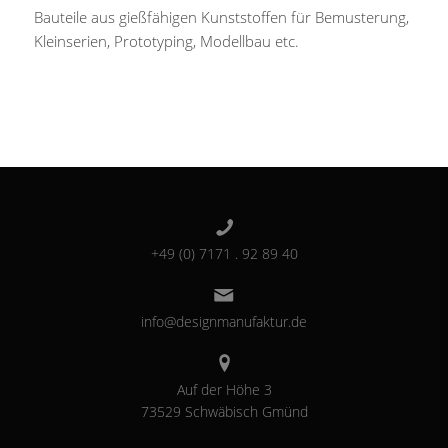
Bauteile aus gießfähigen Kunststoffen für Bemusterung,
Kleinserien, Prototyping, Modellbau etc.
+49 (0) 7171 . 92 89 40
info@designmanufaktur.de
Auf der Höhe 3
73529 Schwäbisch Gmünd