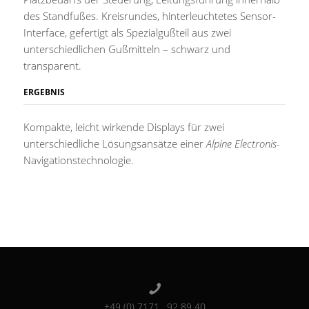
des Standfußes. Kreisrundes, hinterleuchtetes Sensor-
Interface, gefertigt als Spezialgußteil aus zwei
unterschiedlichen Gußmitteln – schwarz und
transparent.
ERGEBNIS
Kompakte, leicht wirkende Displays für zwei
unterschiedliche Lösungsansätze einer
Alpine Electronis
-
Navigationstechnologie.
+49 (0) 7171 . 92 89 40